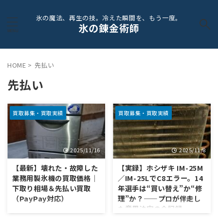
氷の魔法、再生の技。冷えた瞬間を、もう一度。
氷の錬金術師
HOME
>
先払い
先払い
買取募集・買取実績
買取募集・買取実績
2025/11/16
2025/11/8
【最新】壊れた・故障した
【実録】ホシザキ IM-25M
業務用製氷機の買取価格｜
／IM-25LでC8エラー。14
下取り相場＆先払い買取
年選手は“買い替え”か“修
（PayPay対応）
理”か？——プロが伴走し
た意思決定の全記録
ホシザキ／大和冷機／