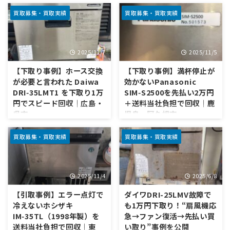
Panasonic／フクシマ｜壊れて
「エラーC8が出ました。14年
いてもOK・全国対応 最終更
使っています。修理に約7万
買取募集・買取実績
買取募集・買取実績
新：2025/11/16（相場は概
円。買い替えた方がいい？」
算・状態/地域で上下） 1) 当社
——Sさん（飲食店オーナー）
での現在の相場 ホシザキ Mタイ
から届いたLINE 飲食店にとっ
2025/11/7
2025/11/5
プ（IM‑25M/35M）：2.0–2.5万
て“氷が出ない”は営業に直結す
円／最低保証 5,000円（※E1は
る重大インシデント。 今回は、
【下取り事例】ホース交換
【下取り事例】満杯停止が
夏場除く） ホシザキ
ホシザキ IM-25M/IM-25L のC8
が必要と言われた Daiwa
効かないPanasonic
L/L‑1（IM‑25L‑1/35L‑1）：1.5
エラーでお困りの方からいただ
DRI‑35LMT1 を下取り1万
SIM‑S2500を先払い2万円
万円前後／最低保証 5,000円 大
いたご相談と、その後の判断プ
円でスピード回収｜広島・
＋送料当社負担で回収｜鹿
和冷機 LME（DRI‑25LME）：
ロセスを1件まるごと紹介しま
呉市
児島・阿久根市
2.0万円前後／最低保証 5,000
す。結論から言うと、この名機
円 大和冷機
はまだ戦える。適切な整備とコ
「連絡が遅くなりました。まだ
1. はじめに “氷満杯で止まらな
LMV（DRI‑25LMV）：1.0万円
スト設計で、買い替えよりも賢
取引可能でしょうか？」 そんな
い”故障でも、下取りで片づけ
買取募集・買取実績
買取募集・買取実績
前後／最低 ...
い選択が見えてきます。 相談内
一通のLINEから始まりました。
られます。今回はPanasonic
容の要点 機種：ホシザキ IM-
機種はDaiwa DRI‑35LMT1。症
SIM‑S2500。満杯制御（ストッ
25M（同型のIM-25Lでも考え ...
状は「コンセントを入れると音
パー／センサー）不良でお困り
2025/11/4
2025/6/8
はするが、内部ホースの交換が
の店舗さまから「下取りでお願
必要かも」というもの。私たち
いしたい」とご依頼。本体2万
【引取事例】エラー点灯で
ダイワDRI-25LMV故障で
はその場で下取り1万円をご提
円を先払いし、着払い不可エリ
冷えないホシザキ
も1万円下取り！“扇風機応
案。時間指定ができない地域だ
アの送料も当社負担で事前送
IM‑35TL（1998年製）を
急→ファン復活→先払い買
ったため、回収はフリー枠で手
金。時間指定ができない地域で
送料当社負担で回収｜東
い取り”事例を公開
配し、送料15,860円（お客さ
したが、期日に合わせて回収ま