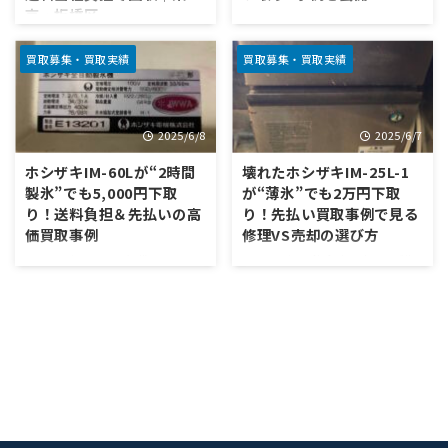
京・板橋区
ま負担）は当社で見積→事前振
で走り切った実例です。この記
1. はじめに 「夏の繁忙期にな
込という形で段取りしました。
事では、やり取り → 入金 → 回
ると、なぜか製氷機が故障して
1. はじめに 「古い製氷機が冷
この記事では、LINEだけで終わ
収の流れを数字で示し、同じ悩
しまう」──飲食店やマリー
えない。もう使わないけど、処
買取募集・買取実績
買取募集・買取実績
らせた実際の流れと、なぜ“修
みを最短で終わらせるコツもま
ナ、キッチンカーなどでありが
分の段取りが面倒」――そんなと
理が必要な一台”でも下取りで
とめます。 2. 全体像 機種：
ちな悩みではないでしょうか。
き、値段を付けることよりも先
きるのかを、数字と判断ポイン
Panasonic SIM‑S2 ...
特に2000年代前半に大量導入
にやるべきは、“無駄な手間を0
2025/6/8
2025/6/7
トで ...
されたダイワ製の小型製氷機
に近づけて、きれいに終わらせ
（DRI-25LMV など）は、長年
る”ことです。 今回ご紹介する
ホシザキIM-60Lが“2時間
壊れたホシザキIM-25L-1
使われるほどにファンモーター
のは、ホシザキ
製氷”でも5,000円下取
が“薄氷”でも2万円下取
やコンデンサフィン周りで不具
IM‑35TL（1998年製）。エラー
り！送料負担＆先払いの高
り！先払い買取事例で見る
合が出るケースが増えていま
ランプが点灯し、冷えない・コ
価買取事例
修理VS売却の選び方
す。 本記事では、ダイワ DRI-
ンプレッサーが回っていない感
25LMV の「氷ができないうえ
触という状態でしたが、送料は
1. はじめに 1990年代にリリー
1. はじめに 飲食店において製
に本体側面が熱くなる」という
当社負担（着払い不可は事前送
スされたホシザキ IM-60Lは、
氷機は欠かせない存在です。特
トラブル事例を、実際のLINEで
金で対応）、指定日の回収まで
コンパクトな横幅ながら1日当
に 25 kg 程度の生産能力を持つ
のやり取りをもとに詳しく紹介
ワンストップでお手伝いしまし
たり約60～70kg以上の製氷が
コンパクトサイズは、小規模居
します。最終的には扇風機で強
た。 2. 機種概要：ホシザキ
可能な機種として、多くの個人
酒屋やテイクアウト専門店、カ
制排熱して一 ...
IM‑35TL はどんな製氷機？ 分
店・小規模飲食店に導入されま
フェバーなどで幅広く活躍しま
類：アンダーカ ...
した。現在に至るまでロングセ
す。今回ご紹介するのは、ホシ
ラーであり、地方の店舗などで
ザキ IM-25L-1 の「氷は一応で
「まだ現役で使っている」とい
きるが、ときどき薄氷になる」
う事例が後を絶ちません。 しか
という故障症状を抱えた一台。