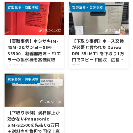
では ホシザキ45kgタイプ
「また氷ができなくなりまし
「IM‑45L‑1」を、故障品にもか
た。前回と同じ壊れ方だと思い
買取募集・買取実績
買取募集・買取実績
かわらず下取り15,000円＋送
ます。」 以前にもご相談いただ
料5,020円こちら負担でお迎え
いた、栃木県のバーオーナーさ
しました。 しかも、オーナーさ
んから届いたLINE。お店を支え
2025/11/22
2025/11/7
んはそのお金を元手に 最新
てきたのは ホシザキ
35kgタイプ「IM‑35P」への入
IM‑35L‑1（35kgタイプ）。20
【買取事例】ホシザキIM-
【下取り事例】ホース交換
れ替えを前向きに検討中。壊れ
年以上働き続けてきたベテラン
45M-2＆サンヨーSIM-
が必要と言われた Daiwa
かけた製氷機が、次の一歩を後
製氷機です。 前回はなんとか持
S3500｜凝縮器故障・E1エ
DRI‑35LMT1 を下取り1万
押しする“軍資金”になった事例
ち直したものの、再び「氷がで
ラーの製氷機を高価買取
円でスピード回収｜広島・
です。 1．相談内容：長年使っ
きない」症状が発生。ここか
【仙台】
呉市
たホシザキ45kgを手放したい
ら、修理か？買い替えか？ を一
都内のバーオーナーさんとのや
緒に考える長い旅が始まりまし
凝縮器が壊れても2台で55,000
「連絡が遅くなりました。まだ
り取りで、 ホシザキ 45kgタイ
た。 氷ができないのに、機械は
円＋送料こちら負担でお迎えし
取引可能でしょうか？」 そんな
買取募集・買取実績
プ 下取り希望 故障していて、
元気に動いている 最初に伺った
ました。 まずお伝えしたいの
一通のLINEから始まりました。
製氷能力も落ちてきて ...
症状を整理すると、こんな状態
は、 「凝縮器が壊れて製氷しな
機種はDaiwa DRI‑35LMT1。症
でした。 電源を入れると、コン
いホシザキ製氷機」でも、きち
状は「コンセントを入れると音
2025/11/5
プレッサーもファン ...
んと価値がつくケースがある と
はするが、内部ホースの交換が
いうことです。 今回ご紹介する
必要かも」というもの。私たち
【下取り事例】満杯停止が
のは、宮城県仙台市のバーのオ
はその場で下取り1万円をご提
効かないPanasonic
ーナー様からのご相談。営業を
案。時間指定ができない地域だ
SIM‑S2500を先払い2万円
支えてきた ホシザキ
ったため、回収はフリー枠で手
＋送料当社負担で回収｜鹿
IM‑45M‑2（45kgタイプ） と
配し、送料15,860円（お客さ