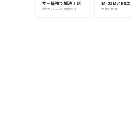
サー補強で解決！新
IM-25MとE8
橋のバーも即復旧
の解決法
「氷はちゃんと作られて
2024年1月初旬、
るようだけど、なぜか落
名古屋市の人気モ
ちてこない…？」 こんな
バー「Vanilla」
症状に心当たりはありま
古のホシザキ製氷機
せんか？ 業務用製氷機
25Mを設置しまし
では珍しくないトラブル
の機械は、当初問
の一つで、氷を剥がす除
稼働していました
氷（収穫）工程がうまく
日後に突然、氷が
作動しないと、せっかく
くなるトラブルが
冷却して作った氷がいつ
ました。顧客から
までもプレートに張り付
を受け、E8エラー
いたままになってしまい
を確認。 この記事
ます。 今回ご相談いただ
そのトラブルの詳
いたのは、港区新橋の
どのようにして解
「CROSS ROAD Music &
ったのかを具体的
Sports BAR」様。店舗運
介します。中古製
営上、急遽氷が落ちなく
使用している方が
なると営業に支障が出て
問題に直面した場
しまうとのことで、当店
考になれば幸いです
にLINEで修理相談が入り
シザキ製氷機IM-2