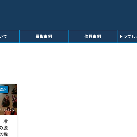
いて
買取事例
修理事例
トラブル
紹介
24/2/26
】冷
の脱
氷機