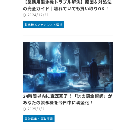
【業務用製氷機トラブル解決】原因＆対処法
の完全ガイド｜壊れていても買い取りOK！
2024/12/31
製氷機メンテナンスと清掃
24時間以内に査定完了！「氷の錬金術師」が
あなたの製氷機を今日中に現金化！
2025/1/2
買取募集・買取実績