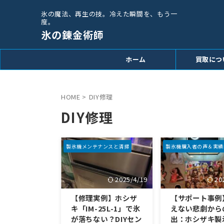
氷の魔法、再生の技。冷えた瞬間を、もう一
度。
氷の錬金術師
ホーム
買取につ
HOME
>
DIY修理
DIY修理
製氷機メンテナンスと清掃
製氷機購入者の声＆実績
2025/4/19
20
【修理実例】ホシザ
【サポート事例
キ「IM-25L-1」で氷
えない悲劇から
が落ちない？DIYセン
出：ホシザキ製