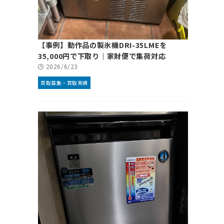
【事例】動作品の製氷機DRI-35LMEを
35,000円で下取り｜家財便で集荷対応
2026/6/23
買取募集・買取実績