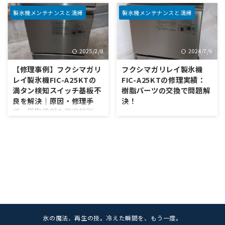
Panasonic／フクシマ｜壊れて
1. はじめに：製氷機の水漏れト
いてもOK・全国対応 最終更
ラブルは放置厳禁 飲食店やバ
製氷機メンテナンスと清掃
製氷機メンテナンスと清掃
新：2025/11/16（相場は概
ー、カフェなどで必需品ともい
算・状態/地域で上下） 1) 当社
える業務用製氷機ですが、水漏
での現在の相場 ホシザキ Mタイ
れをはじめとする故障トラブル
2025/2/8
2024/7/6
プ（IM‑25M/35M）：2.0–2.5万
を経験したことのある方も多い
円／最低保証 5,000円（※E1は
のではないでしょうか。製氷機
【修理事例】フクシマガリ
フクシマガリレイ製氷機
夏場除く） ホシザキ
は冷却ユニットや給排水系統な
レイ製氷機FIC-A25KTの
FIC-A25KTの修理実績：
L/L‑1（IM‑25L‑1/35L‑1）：1.5
ど複数の機能が組み合わさって
満タン検知スイッチ基板不
樹脂パーツの交換で問題解
万円前後／最低保証 5,000円 大
おり、一部でも不具合が起きる
良を解決｜原因・修理手
決！
和冷機 LME（DRI‑25LME）：
と大きな故障につながるリスク
順・買取情報を徹底解説
2.0万円前後／最低保証 5,000
があります。特に水漏れは、 カ
今回は、フクシマガリレイ製氷
円 大和冷機
ビや異臭の原因となる 周辺機器
機FIC-A25KTの修理実績を紹介
「製氷機が満タンになっても止
LMV（DRI‑25LMV）：1.0万円
や床面の腐食やダメージに発展
します。製氷ができないという
まらない…」「氷が溢れ出して
前後／最低 ...
する 衛生面のリスクが高まる
問題が発生していました。その
しまう！」といったトラブルは
など、放置することで深刻なト
原因と修理内容について詳しく
意外と多くの飲食店で起こりま
ラブルを引き起こしかねませ
解説します。製氷機の故障診断
す。そんな時に疑われるのが満
ん。今回は「扉を開けると水 ...
や修理の参考にしてください。
タン検知スイッチの不具合。今
フクシマガリレイ製氷機FIC-
回は、フクシマガリレイ製の人
A25KTの特徴 フクシマガリレイ
気機種FIC-A25KTで発生した
製氷機FIC-A25KTは、業務用の
「満タン検知が効かず、製氷機
自動製氷機で、以下のような特
が停止しない」というトラブル
氷の魔法、再生の技。冷えた瞬間を、もう一度。
徴を持っています。 特徴詳細製
事例を詳しくご紹介します。 記