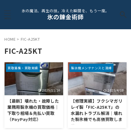
氷の魔法、再生の技。冷えた瞬間を、もう一度。
氷の錬金術師
HOME
>
FIC-A25KT
FIC-A25KT
買取募集・買取実績
製氷機メンテナンスと清掃
2025/11/16
2025/4/19
【最新】壊れた・故障した
【修理実績】フクシマガリ
業務用製氷機の買取価格｜
レイ製「FIC-A25KT」の
下取り相場＆先払い買取
水漏れトラブル解消｜壊れ
（PayPay対応）
た製氷機でも高価買取しま
す
ホシザキ／大和冷機／