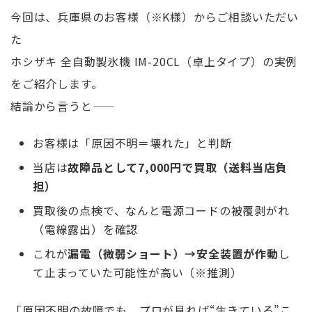
今回は、兵庫県のお客様（※K様）からご相談いただい
た
ホシザキ 全自動製氷機 IM-20CL（卓上タイプ）の実例
をご紹介します。
結論から言うと――
お客様は「原因不明＝壊れた」と判断
当店は
故障品として7,000円で買取（送料当店負
担）
買取後の点検で、なんと電源コードの被覆剥がれ
（電線露出）を確認
これが
漏電（微弱ショート）→安全装置が作動
し
て止まっていた可能性が高い（※推測）
「原因不明の故障でも、プロが見れば“生きている”こ