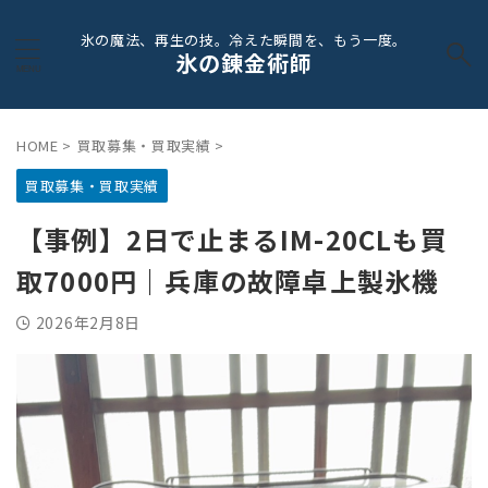
氷の魔法、再生の技。冷えた瞬間を、もう一度。
氷の錬金術師
HOME
>
買取募集・買取実績
>
買取募集・買取実績
【事例】2日で止まるIM-20CLも買
取7000円｜兵庫の故障卓上製氷機
2026年2月8日