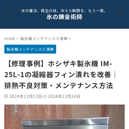
氷の魔法、再生の技。冷えた瞬間を、もう一度。
氷の錬金術師
HOME
>
製氷機メンテナンスと清掃
>
製氷機メンテナンスと清掃
【修理事例】ホシザキ製氷機 IM-
25L-1の凝縮器フィン潰れを改善｜
排熱不良対策・メンテナンス方法
2024年12月13日
2024年12月14日