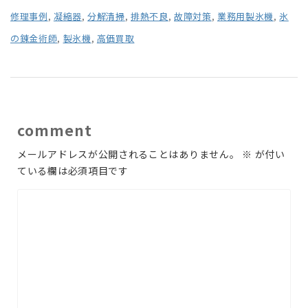
修理事例
,
凝縮器
,
分解清掃
,
排熱不良
,
故障対策
,
業務用製氷機
,
氷
の錬金術師
,
製氷機
,
高価買取
comment
メールアドレスが公開されることはありません。
※
が付い
ている欄は必須項目です