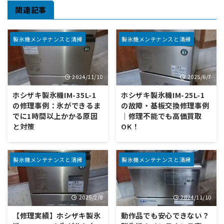
関連記事
製氷機メンテナンスと清掃
製氷機メンテナンスと清掃
2024/11/10
2025/6/7
ホシザキ製氷機IM-35L-1
ホシザキ製氷機IM-25L-1
の修理事例：氷ができるま
の故障・基板交換修理事例
でに1時間以上かかる原因
｜修理不能でも高価買取
と対策
OK！
今回は、ホシザキ製の業務用製
業務用の製氷機は飲食店やホテ
氷機「IM-35L-1」で発生した
ル、イベント会場など、あらゆ
「氷ができるまでに1時間以上
るシーンで「欠かせない存在」
製氷機メンテナンスと清掃
製氷機メンテナンスと清掃
かかる」というトラブルについ
です。しかし、稼働時間が長く
て解説します。通常であれば、
水や氷を扱う性質上、どうして
製氷機は夏場でも30分ほどでし
もトラブルや故障が起こりやす
2025/2/8
2024/11/10
っかりとした氷ができるように
いのも事実。今回は、人気機種
設計されていますが、倍近くの
として知られるホシザキ製氷機
【修理実績】ホシザキ製氷
動作品でも安心できない？
時間がかかっている状態は、冷
「IM-25L-1」の修理実例を通じ