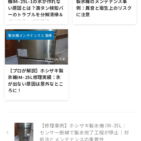
機IM-25L-1の氷が作れな
製氷機のメンテナンス事
却効率の低下が原因である可能
て、よくある症状・修理方法・
い原因とは？満タン検知バ
例：異音と衛生上のリスク
性が高いです。 今回は、その原
日頃のメンテナンスポイントを
ーのトラブルを分解清掃＆
に注意
因と解決策について詳しく見て
解説します。 さらに、当社「氷
グリスアップで解決
いきます。一緒に製氷機の心臓
の錬金術師」では「修理のご相
今回は「動作品」として購入し
部を探検しましょう！ 1. トラ
談」も承っておりますが、残念
たにも関わらず、動作に不安の
業務用製氷機の代名詞ともいえ
ブルの症状：氷ができるまでに
ながら修理不能の状態になった
ある製氷機のメンテナンス事例
るホシザキ製品は、その安定性
製氷機メンテナンスと清掃
1時間以上かかる お客様からの
製氷機でも積極的に高価買取を
をご紹介します。製氷機は、飲
と高い耐久性で多くの飲食店や
ご相談で、「氷ができるまでに
行っています。「もう動かない
食店やホテルで常に稼働してい
ホテルなどに導入されていま
1時間以上かかる」 ...
から処分するしかない…」 ...
る設備ですが、「動作品だか
す。しかし、長年使っていると
2024/9/8
ら」と油断していると思わぬト
どうしてもトラブルが発生し、
ラブルに遭遇することがありま
氷ができなくなることも。今回
【プロが解説】ホシザキ製
す。 そこで今回はFIC-35KTと
は、ホシザキ製氷機IM-25L-1の
氷機IM-25L修理実績：氷
SIM-S38の2台の製氷機で発見
「氷ができない」という事例を
が出ない原因は意外なとこ
された異音や衛生面の問題を取
ご紹介します。 実は当初、お客
ろに！
り上げ、定期的な分解清掃やメ
様からは「氷がまったく作れな
ンテナンスの重要性について解
い」という報告があったもの
今回は、飲食店の厨房で活躍す
説します。一緒に製氷機の健康
の、当社で動作確認した際には
るホシザキの製氷機IM-25Lの興
状態を確認していきましょう！
問題なく製氷が行われました。
味深い修理例をご紹介します。
1. 製氷機FIC-35KT：異音の原
しかし、満タン検知を行う棒状
「氷ができない」という飲食店
因は緩んだビス まず最初の製氷
のパーツが傾きっぱなしにな
オーナーにとっては頭の痛い問
【修理事例】ホシザキ製氷機 IM-35L：
機、FI ...
り、本体側から見ると“氷が常
題の原因と解決策を、わかりや
センサー断線で製氷完了工程が停止｜対
に満タン”と誤判断してしまう
すく解説していきます。 ホシザ
処法とメンテナンスの重要性