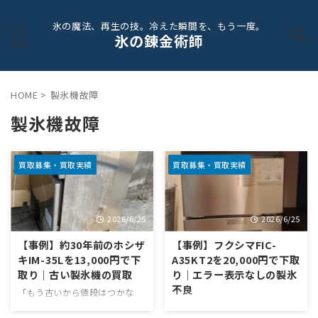
氷の魔法、再生の技。冷えた瞬間を、もう一度。
氷の錬金術師
HOME
>
製氷機故障
製氷機故障
買取募集・買取実績
買取募集・買取実績
2026/6/25
2026/6/25
【事例】約30年前のホシザ
【事例】フクシマFIC-
キIM-35Lを13,000円で下
A35KT2を20,000円で下取
取り｜古い製氷機の買取
り｜エラー表示なしの製氷
不良
「もう古いから値段はつかな
い」と思っていませんか 業務用
「エラーは出ていないのに氷が