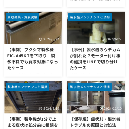
す。 今回は、ホシザキのキュー
は、故障していても型式・状
する前に確認していますか？ 飲
電源は入るのに、氷ができな
ブアイスメーカー「IM-25M」
態・故障内容によっては下取り
食店や店舗で使っていた業務用
い。そんなときに見るべき場所
で、E8表示が出ている故障品を
や買取の対象になる場合があり
製氷機が故障したとき、多くの
業務用製氷機のトラブルで多い
買取募集・買取実績
製氷機メンテナンスと清掃
下取りした事例です。給排水を
ます。 今回は、ホシザキ製氷機
方がまず考えるのは「修理する
のが、 「電源は入る」「動いて
外していただいたうえで ...
「IM-35M- ...
か」「買い替えるか」です。 そ
いる音もする」のに、氷ができ
して、閉店や買い替えが決まっ
ない という症状です。 完全に
2026/6/22
2026/6/22
たあとに出てくるのが、 「この
止まっているわけではないた
故障した製氷機をどう処分する
め、原因が分かりにくく、 「冷
【事例】フクシマ製氷機
【事例】製氷機のウデカム
か」 という問題です。 業務用
えていないのか」 「給水してい
FIC-A45KTを下取り｜製
が割れた？モーター付け根
製氷機は重量があり、搬出にも
ないのか」 「ポンプが動いてい
氷不良でも買取対象になっ
の破損をLINEで切り分け
手間がかかります。 処分業者へ
ないのか」 「このまま修理すべ
たケース
たケース
依頼すれば費用がかかることも
きか、買い替えるべきか」 と迷
あり、「壊れているから捨てる
いやすいトラブルです。 今回
故障した製氷機、買い替え時に
「製氷機の中で部品が割れてい
しかない」と考えてしまう方も
は、ホシザキ製氷機「IM-25L-
そのまま処分していませんか？
るかも」と思ったら 業務用製氷
少なくありません。 しかし、故
1」で、氷が生成されないとい
業務用製氷機が故障したとき、
機は、飲食店やカフェにとって
製氷機メンテナンスと清掃
製氷機メンテナンスと清掃
障して製氷できない状態でも、
うLINE相談をいただいた事例を
多くの店舗様が最初に考えるの
毎日の営業を支える大切な設備
型式や状態によっては買 ...
ご紹介します。 最終的には、ポ
は「修理するか、買い替える
です。 そのため、急に異常が出
ンプ周辺の ...
か」です。 そして、買い替えを
たり、内部の部品が割れている
2026/6/19
2024/11/10
決めたあとに出てくるのが、
ように見えたりすると、 「この
「古い製氷機をどう処分する
まま使って大丈夫なのか」 「明
【事例】製氷機が1分で止
【保存版】症状別・製氷機
か」 という問題です。 製氷機
日も営業なのに、どうすればい
まる症状は処分前に相談を
トラブルの原因と対処法
はサイズも重さもあるため、処
いのか」 「修理か、買い替え