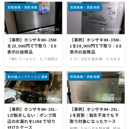
製氷機が古くなって氷ができな
できない」製氷機こそ、判断が
くなると、多くの方はこう考え
難しい 製氷機の故障というと、
買取募集・買取実績
買取募集・買取実績
ます。年式が古いから処分する
エラーコードが表示されるイメ
しかない、30年近い製氷機に値
ージがあるかもしれません。で
段はつかないだろう、電源は入
すが実際には、エラー表示が出
2026/6/23
2026/6/23
るけど氷ができないならもうダ
ていないのに氷ができないケー
メだろう——。 たしかに、年式
スもあります。 特に、部品交換
【事例】ホシザキIM-25M
【事例】ホシザキIM-35M-
が古い製氷機は現行機種より査
のあとに急に製氷しなくなった
を23,000円で下取り｜E8
1を38,000円で下取り｜E8
定が難しくなることがありま
場合は、「取り付けが悪かった
表示の故障品
表示の故障品
す。ですが、古いから必ず価値
のか」「別の部品が壊れたの
がないわけではありません。 と
か」「修理か買い替えか」「こ
「壊れているから、もう値段は
エラーが出た製氷機、そのまま
くに冷凍回路が生きている可能
の状態でも買い取ってもらえる
つかない」と思っていませんか
処分していませんか？ 業務用製
性がある場合は、修理・再生・
のか」と、判断に迷いやすいも
エラー表示が出て止まった製氷
氷機が突然止まると、店舗営業
部品取りの観点から下取り対象
のです。 今回は、フクシマガリ
機。修理に出すか、処分する
に大きな影響が出ます。 昨日ま
製氷機メンテナンスと清掃
買取募集・買取実績
になることがあります。 今回
レイの製氷機「FIC-A35KT2」
か。多くの方はそこで考えが止
では動いていた。 今日になって
は、約30年前のホシザキ製氷機
で、バネを新品交換した翌日に
まってしまいます。 特にエラー
急に止まった。 業者に見てもら
...
氷ができなくなったとい ...
が出ていると、「故障品だから
ったら、モーター交換が必要と
2026/6/22
2026/6/22
売れない」「処分費を払って引
言われた。 このような状況にな
き取ってもらうしかない」と感
ると、多くの方が、 「修理費が
【事例】ホシザキIM-25L-
【事例】ホシザキIM-25L-
じやすいものです。 ですが、業
高いなら、もう処分するしかな
1が製氷しない｜ポンプ周
1を買取｜製氷不良でも下
務用製氷機は故障していても、
い」 「故障している製氷機に価
辺の水漏れをLINEで切り
取り対象になったケース
型式や状態によっては下取り・
値はないのでは」 と考えてしま
分けたケース
買取の対象になることがありま
います。 しかし、業務用製氷機
故障したホシザキ製氷機、処分